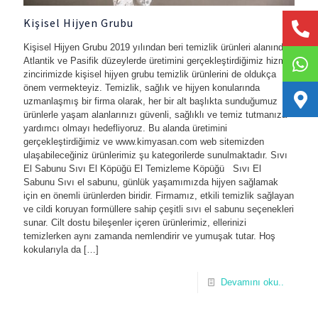
Kişisel Hijyen Grubu
Kişisel Hijyen Grubu 2019 yılından beri temizlik ürünleri alanında
Atlantik ve Pasifik düzeylerde üretimini gerçekleştirdiğimiz hizmet
zincirimizde kişisel hijyen grubu temizlik ürünlerini de oldukça
önem vermekteyiz. Temizlik, sağlık ve hijyen konularında
uzmanlaşmış bir firma olarak, her bir alt başlıkta sunduğumuz
ürünlerle yaşam alanlarınızı güvenli, sağlıklı ve temiz tutmanıza
yardımcı olmayı hedefliyoruz. Bu alanda üretimini
gerçekleştirdiğimiz ve www.kimyasan.com web sitemizden
ulaşabileceğiniz ürünlerimiz şu kategorilerde sunulmaktadır. Sıvı
El Sabunu Sıvı El Köpüğü El Temizleme Köpüğü Sıvı El
Sabunu Sıvı el sabunu, günlük yaşamımızda hijyen sağlamak
için en önemli ürünlerden biridir. Firmamız, etkili temizlik sağlayan
ve cildi koruyan formüllere sahip çeşitli sıvı el sabunu seçenekleri
sunar. Cilt dostu bileşenler içeren ürünlerimiz, ellerinizi
temizlerken aynı zamanda nemlendirir ve yumuşak tutar. Hoş
kokularıyla da
[…]
-
Devamını oku..
Kişisel